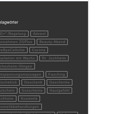
lagwörter
2G+"-Regelung
Advent
usnahmen 2GPlus
Beauty-Abend
yeByeCellulite
Corona
epilation mit Wachs
Dr. Juchheim
lchesheim-Illingen
ntspannungsmassagen
Fasching
rischekick
Geschenk
Geschenke
utschein
Gutscheine
Hautgefühl
uchheim
Kosmetik
osmetikbehandlungen