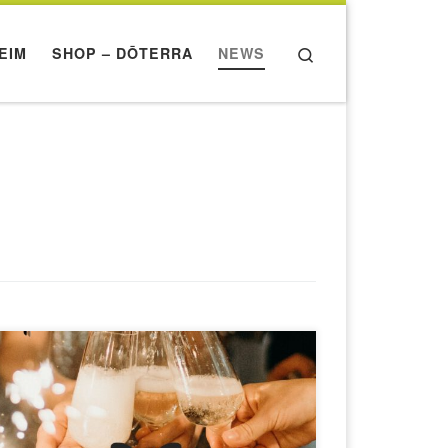
Search
EIM
SHOP – DŌTERRA
NEWS