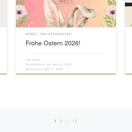
NEWS
UNCATEGORIZED
Frohe Ostern 2026!
von
sonja
Veröffentlicht am
April 4, 2026
Aktualisiert
April 4, 2026
1
2
…
15