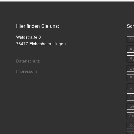
Hier finden Sie uns:
Sch
Waldstraße 8
"
76477 Elchesheim-Illingen
A
B
Datenschutz
D
Impressum
E
E
F
G
J
K