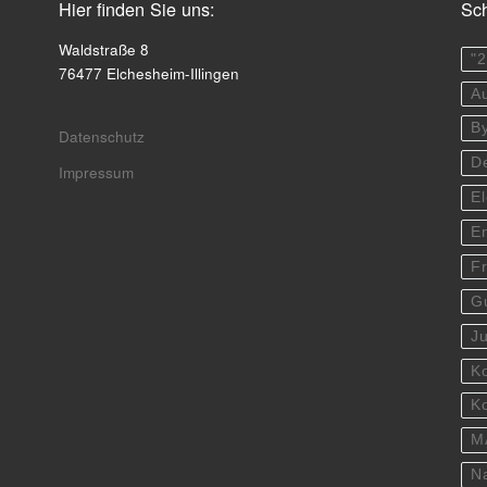
Hier finden Sie uns:
Sch
Waldstraße 8
"
76477 Elchesheim-Illingen
A
B
Datenschutz
D
Impressum
E
E
F
G
J
K
K
M
N