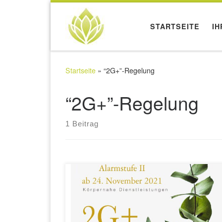
STARTSEITE
IH
Startseite
»
“2G+”-Regelung
“2G+”-Regelung
1 Beitrag
Liebe Kunden, seit dem 24. November 2021
wurde die Alarmstufe II in Baden-Württemberg
ausgerufen. Damit einhergehend ergeben sich
auch neue Regelungen für den Bereich der