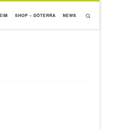
Search
EIM
SHOP – DŌTERRA
NEWS