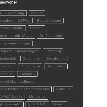
lagwörter
2G+"-Regelung
Advent
usnahmen 2GPlus
Beauty-Abend
yeByeCellulite
Corona
epilation mit Wachs
Dr. Juchheim
lchesheim-Illingen
ntspannungsmassagen
Fasching
rischekick
Geschenk
Geschenke
utschein
Gutscheine
Hautgefühl
uchheim
Kosmetik
osmetikbehandlungen
osmetikstudio Effektkosmetik
Make-up
AVALA-Lacke
Muttertag
aturkosmetik
NEEDLING
Ostern