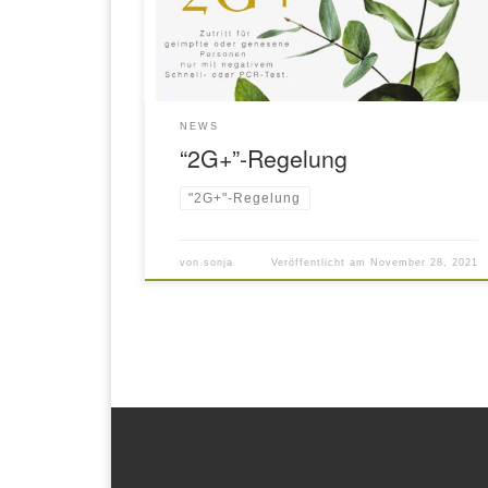
Körpernahen Dienstleistungen. Ab sofort darf
ich nur noch Behandlungen sowie Fußpflegen
unter der Beachtung der “2G+”-Regel
durchführen. 2G+: Zutritt für geimpfte oder
genesene Personen nur […]
NEWS
“2G+”-Regelung
"2G+"-Regelung
von
sonja
Veröffentlicht am
November 28, 2021