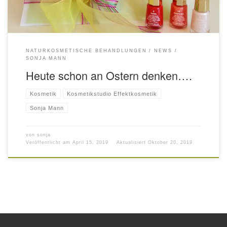
NATURKOSMETISCHE BEHANDLUNGEN
NEWS
SONJA MANN
Heute schon an Ostern denken….
Kosmetik
Kosmetikstudio Effektkosmetik
Sonja Mann
von
sonja
Veröffentlicht am
April 15, 2019
Aktualisiert
Oktober 20, 2019