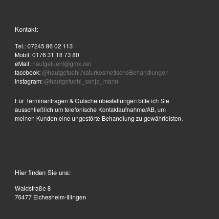
Kontakt:
Tel.: 07245 86 02 113
Mobil: 0176 31 18 73 80
eMail:
hautgefuehl@gmx.net
facebook:
@hautgefuehl.NaturkosmetischeBehandlungen
instagram:
@hautgefuehl_sonja_mann
Für Terminanfragen & Gutscheinbestellungen bitte ich Sie
ausschließlich um telefonische Kontaktaufnahme/AB, um
meinen Kunden eine ungestörte Behandlung zu gewährleisten.
Hier finden Sie uns:
Waldstraße 8
76477 Elchesheim-Illingen