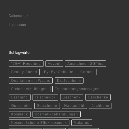
Datenschutz
Impressum
Schlagwörter
"2G+"-Regelung
Advent
Ausnahmen 2GPlus
Beauty-Abend
ByeByeCellulite
Corona
Depilation mit Wachs
Dr. Juchheim
Elchesheim-Illingen
Entspannungsmassagen
Fasching
Frischekick
Geschenk
Geschenke
Gutschein
Gutscheine
Hautgefühl
Juchheim
Kosmetik
Kosmetikbehandlungen
Kosmetikstudio Effektkosmetik
Make-up