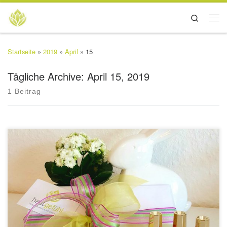
Search
Startseite
»
2019
»
April
»
15
Tägliche Archive:
April 15, 2019
1 Beitrag
Überraschen Sie doch ihre Liebsten mit einem schönen Behandlungs-
oder Wert-Gutschein.