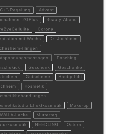
2G+"-Regelung
Advent
usnahmen 2GPlus
Beauty-Abend
yeByeCellulite
Corona
epilation mit Wachs
Dr. Juchheim
lchesheim-Illingen
ntspannungsmassagen
Fasching
rischekick
Geschenk
Geschenke
utschein
Gutscheine
Hautgefühl
uchheim
Kosmetik
osmetikbehandlungen
osmetikstudio Effektkosmetik
Make-up
AVALA-Lacke
Muttertag
aturkosmetik
NEEDLING
Ostern