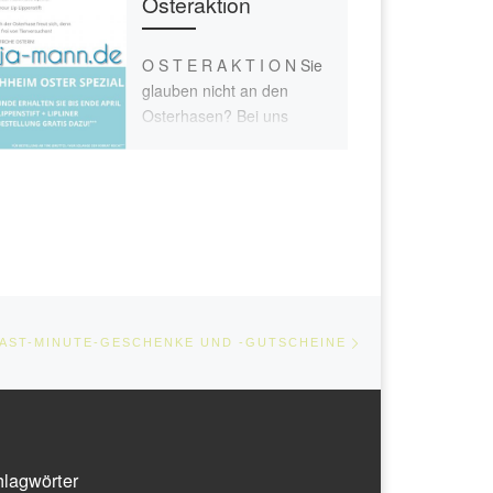
Osteraktion
O S T E R A K T I O N Sie
glauben nicht an den
Osterhasen? Bei uns
müssen Sie das […]
Nächster Beitrag
E
LAST-MINUTE-GESCHENKE UND -GUTSCHEINE
lagwörter