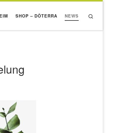
Search
EIM
SHOP – DŌTERRA
NEWS
elung